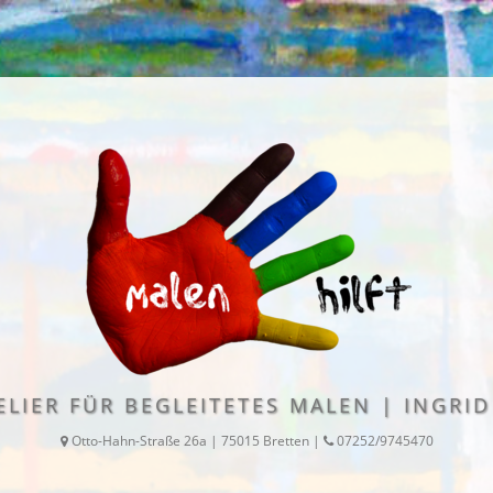
LIER FÜR BEGLEITETES MALEN | INGRI
Otto-Hahn-Straße 26a | 75015 Bretten |
07252/9745470